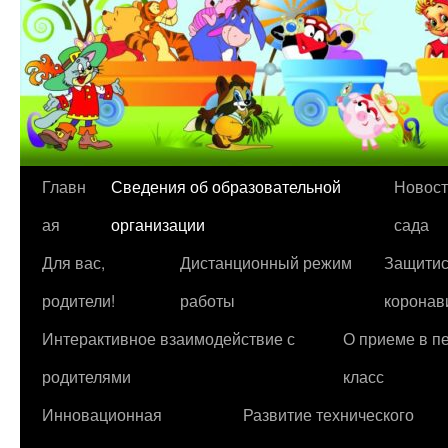
Перейти
Главн
Сведения об образовательной
Новост
к
ая
организации
сада
содержимому
Для вас,
Дистанционный режим
Защитис
родители!
работы
коронав
Интерактивное взаимодействие с
О приеме в п
родителями
класс
Инновационная
Развитие технического