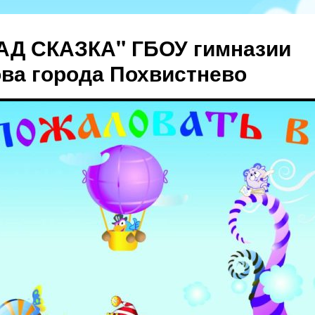
АД СКАЗКА" ГБОУ гимназии
ова города Похвистнево