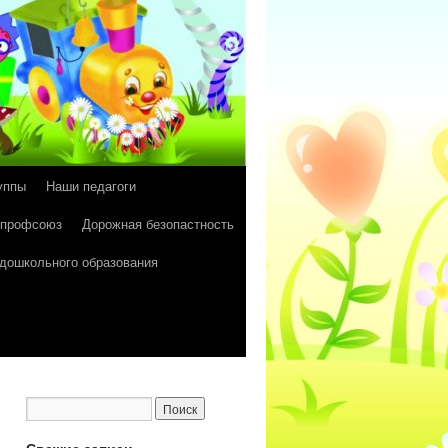
уппы
Наши педагоги
 профсоюз
Дорожная безопастность
 дошкольного образования