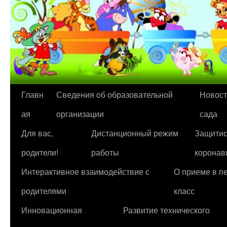
Перейти
Главн
Сведения об образовательной
Новост
к
ая
организации
сада
содержимому
Для вас,
Дистанционный режим
Защитис
родители!
работы
коронав
Интерактивное взаимодействие с
О приеме в п
родителями
класс
Инновационная
Развитие технического