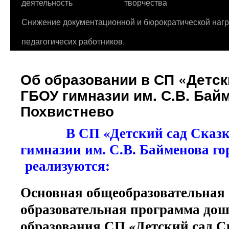
деятельность
творчества
Снижение документационной и бюрократической нагр
педагогичесих работников.
Об образовании в СП «Детск
ГБОУ гимназии им. С.В. Бай
Похвистнево
В СП «Детский сад Ска
гимназии им. С.В. Байменова го
реализуются:
Основная общеобразовательная
образовательная программа до
образования СП «Детский сад 