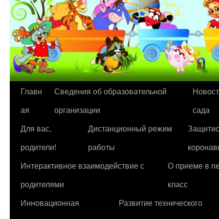
Перейти
Главн
Сведения об образовательной
Новост
к
ая
организации
сада
содержимому
Для вас,
Дистанционный режим
Защитис
родители!
работы
коронав
Интерактивное взаимодействие с
О приеме в п
родителями
класс
Инновационная
Развитие технического