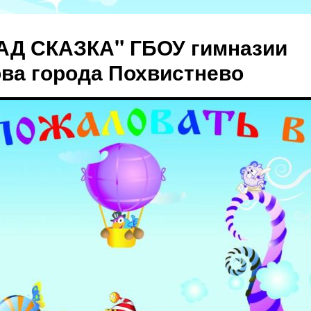
АД СКАЗКА" ГБОУ гимназии
ова города Похвистнево