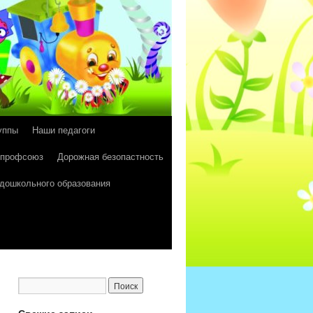
уппы
Наши педагоги
 профсоюз
Дорожная безопастность
 дошкольного образования