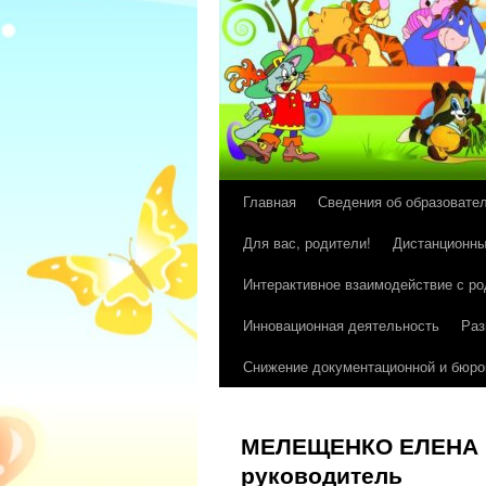
Главная
Сведения об образовате
Перейти
Для вас, родители!
Дистанционны
к
Интерактивное взаимодействие с р
содержимому
Инновационная деятельность
Раз
Снижение документационной и бюрок
МЕЛЕЩЕНКО ЕЛЕНА 
руководитель