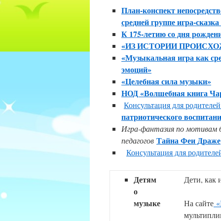
План-конспект непосредств
средней группе игра-сказк
К 175-летию со дня рожден
«ИЗ ИСТОРИИ ПРОИСХ
«Музыкальная игра как ср
эмоций»
«Целебная сила музыки»
НОД «Волшебная книга Ча
Консультация для родителе
патриотического воспитани
И
гра-фантазия по мотивам 
Тайна Феи Драже
педагогов
Консультация для родителе
Детям
Дети, как 
о
музыке
На сайте
«
мультипли