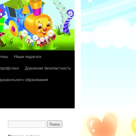
уппы
Наши педагоги
 профсоюз
Дорожная безопастность
 дошкольного образования