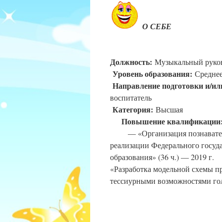
О С
Должность:
Музыка
Уровень образования:
Ср
Направление подготовки и/ил
восп
Категория:
В
Повышение квалификации
— «Организация познавательно
реализации Федерального госуд
образования»
«Разработка модельной схемы пр
тессиурными возможностями г