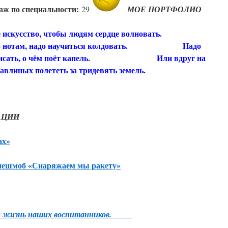
аж по специальности:
29
МОЕ ПОРТФОЛИО
скусство, чтобы людям сердце волновать.
о нотам, надо научиться колдовать. Надо
 записать, о чём поёт капель. Или вдруг на
влиных полететь за тридевять земель.
АЦИИ
ах»
лешмоб «Снаряжаем мы ракету»
ик и жизнь наших воспитанников.