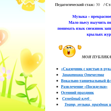
Педагогический стаж:
/ Ст
30
Музыка – прекрасное и
Мало пьесу выучить п
понимать язык снежинок
крыльях жура
МОИ ПУБЛИК
«Сказочник с кистью в рук
Защитники Отечества
Вокально-танцевальный ф
Развлечение «Посиделки»
Осенний праздник
Семейный клуб
Театр, музыка, праздн