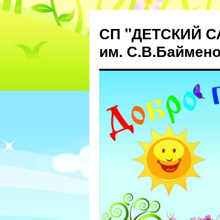
СП "ДЕТСКИЙ С
им. С.В.Баймен