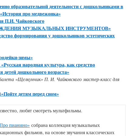
енно образовательной деятельности с дошкольниками в
а «История про медвежонка»
ия П.И. Чайковского
ОЖДЕНИЯ МУЗЫКАЛЬНЫХ ИНСТРУМЕНТОВ»
едство формирования у дошкольников эстетических
родейки-зимы»
«Русская народная культура, как средство
й
я детей дошкольного возраста»
балета «Щелкунчик» П. И. Чайковского
мастер-класс для
«Пойте детям перед сном»
й
известно, любят смотреть мультфильмы.
Про пианино»
собрана коллекция музыкальных
кационных фильмов, на основе звучания классических