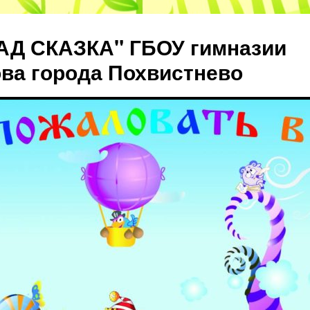
АД СКАЗКА" ГБОУ гимназии
ова города Похвистнево