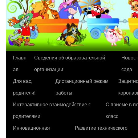
Перейти
Главн
Сведения об образовательной
Новост
к
ая
организации
сада
содержимому
Для вас,
Дистанционный режим
Защитис
родители!
работы
коронав
Интерактивное взаимодействие с
О приеме в п
родителями
класс
Инновационная
Развитие технического