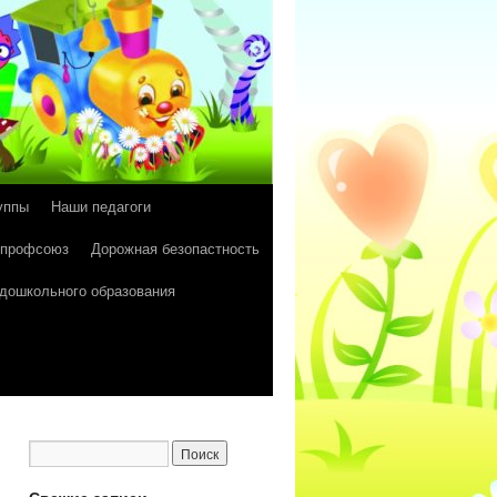
уппы
Наши педагоги
 профсоюз
Дорожная безопастность
 дошкольного образования