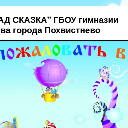
АД СКАЗКА" ГБОУ гимназии
ова города Похвистнево