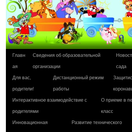
Перейти
Главн
Сведения об образовательной
Новост
к
ая
организации
сада
содержимому
Для вас,
Дистанционный режим
Защитис
родители!
работы
коронав
Интерактивное взаимодействие с
О приеме в п
родителями
класс
Инновационная
Развитие технического