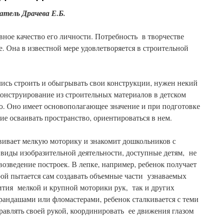
тель Драчева Е.Б.
вное качество его личности. Потребность в творчестве
е. Она в известной мере удовлетворяется в строительной
ись строить и обыгрывать свои конструкции, нужен некий
конструирование из строительных материалов в детском
то. Оно имеет основополагающее значение и при подготовке
ие осваивать пространство, ориентироваться в нем.
вивает мелкую моторику и знакомит дошкольников с
виды изобразительной деятельности, доступные детям, не
 возведение построек. В лепке, например, ребенок получает
рой пытается сам создавать объемные части узнаваемых
вития мелкой и крупной моторики рук, так и других
рандашами или фломастерами, ребенок сталкивается с теми
авлять своей рукой, координировать ее движения глазом