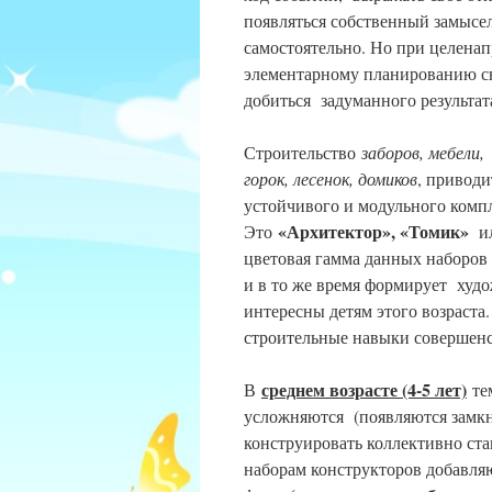
появляться собственный замысел
самостоятельно. Но при целенап
элементарному планированию св
добиться задуманного результата
Строительство
заборов, мебели
горок, лесенок, домиков
, приводи
устойчивого и модульного комп
«Архитектор», «Томик»
Это
и
цветовая гамма данных наборов 
и в то же время формирует худо
интересны детям этого возраста
строительные навыки совершенс
среднем возрасте (4-5 лет)
В
тем
усложняются (появляются замкн
конструировать коллективно ст
наборам конструкторов добавля