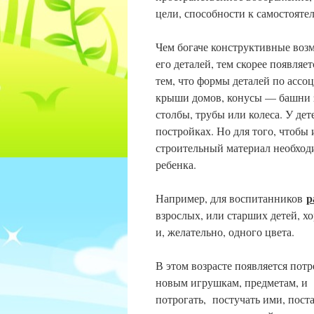
цели, способности к самостояте
Чем богаче конструктивные воз
его деталей, тем скорее появляе
тем, что формы деталей по асс
крыши домов, конусы — башни з
столбы, трубы или колеса. У де
постройках. Но для того, чтобы
строительный материал необход
ребенка.
р
Например, для воспитанников
взрослых, или старших детей, 
и, желательно, одного цвета.
В этом возрасте появляется пот
новым игрушкам, предметам, и е
потрогать, постучать ими, пост