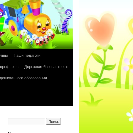
уппы
Наши педагоги
 профсоюз
Дорожная безопастность
 дошкольного образования