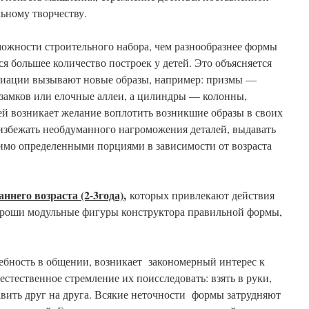
льному творчеству.
можности строительного набора, чем разнообразнее формы
тся большее количество построек у детей. Это объясняется
оциации вызывают новые образы, например: призмы —
амков или елочные аллеи, а цилиндры — колонны,
тей возникает желание воплотить возникшие образы в своих
 избежать необдуманного нагроможения деталей, выдавать
имо определенными порциями в зависимости от возраста
аннего возраста (2-3года)
,
которых привлекают действия
хороши модульные фигуры конструктора правильной формы,
ребность в общении, возникает закономерный интерес к
стественное стремление их поисследовать: взять в руки,
авить друг на друга. Всякие неточности формы затрудняют