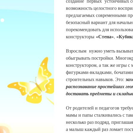
создание первых устойчивых со
возможность целостного воспри
предлагаемых современными про
безопасный вариант для началь
порекомендовать для использов
«Стена»
«Кубик
конструкторы
,
Взрослым нужно уметь вызывать
обыгрывать постройки. Многокр
конструктором, а так же игры 
фигурками-вкладками, бочатами
строительных навыков. Это:
зах
распознавание простейших гео
доставать предметы и складыв
От родителей и педагогов требу
мамы и папы сталкивались с так
несколько раз подряд, приглаша
а малыш каждый раз ломает пост