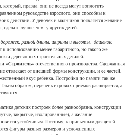
, который, правда, они не всегда могут воплотить
равленном руководстве взрослого, они способны к
оих действий. У девочек и мальчиков появляется желание
, сделать лучше, чем у других детей.
, дорожек, разной длины, ширины и высоты, башенок,
т к использованию менее габаритного, но такого же
лекта деревянных строительных деталей.
«Строитель»
ли
отечественного производства. Сдержанная
не отвлекает от внешней формы конструкции, и ее частей,
жественный вкус ребенка. Постройки по памяти так же
. Таким образом, перечень игровых приемов расширяется, а
твуются.
атика детских построек более разнообразна, конструкции
утые, закрытые, изолированные), а желание
ановится устойчивым. Поэтому, к привычным для детей
ются фигуры разных размеров и усложненных