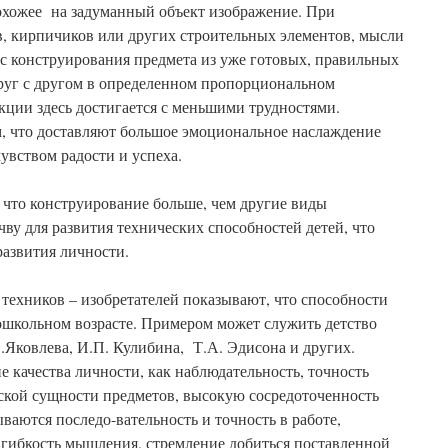
охожее на задуманный объект изображение. При
в, кирпичиков или других строительных элементов, мысли
с конструирования предмета из уже готовых, правильных
друг с другом в определенном пропорциональном
кции здесь достигается с меньшими трудностями.
, что доставляют большое эмоциональное наслаждение
увством радости и успеха.
 что конструирование больше, чем другие виды
чву для развития технических способностей детей, что
развития личности.
ехников – изобретателей показывают, что способности
дошкольном возрасте. Примером может служить детство
Яковлева, И.П. Кулибина, Т.А. Эдисона и других.
е качества личности, как наблюдательность, точность
ской сущности предметов, высокую сосредоточенность
аются последо-вательность и точность в работе,
 гибкость мышления, стремление добиться поставленной