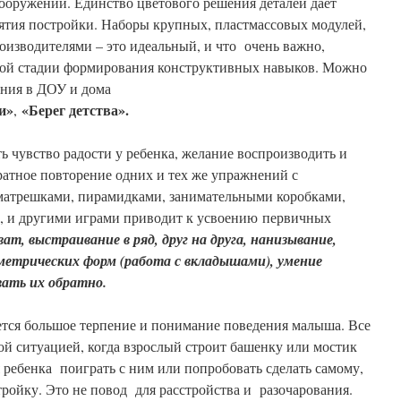
оружений. Единство цветового решения деталей дает
ятия постройки. Наборы крупных, пластмассовых модулей,
изводителями – это идеальный, и что очень важно,
ной стадии формирования конструктивных навыков. Можно
ания в ДОУ и дома
и»
«Берег детства».
,
 чувство радости у ребенка, желание воспроизводить и
атное повторение одних и тех же упражнений с
с матрешками, пирамидками, занимательными коробками,
, и другими играми приводит к усвоению первичных
ват, выстраивание в ряд, друг на друга, нанизывание,
метрических форм (работа с вкладышами), умение
ать их обратно.
ется большое терпение и понимание поведения малыша. Все
ой ситуацией, когда взрослый строит башенку или мостик
я ребенка поиграть с ним или попробовать сделать самому,
ройку. Это не повод для расстройства и разочарования.