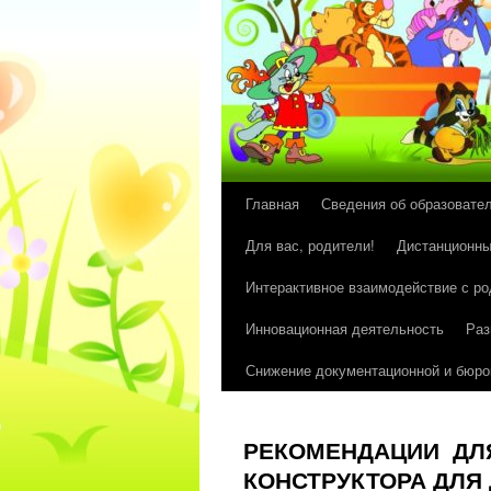
Главная
Сведения об образовате
Перейти
Для вас, родители!
Дистанционны
к
Интерактивное взаимодействие с р
содержимому
Инновационная деятельность
Раз
Снижение документационной и бюрок
РЕКОМЕНДАЦИИ ДЛ
КОНСТРУКТОРА ДЛЯ