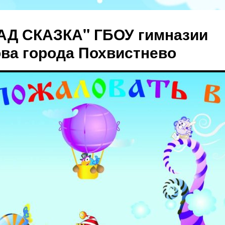
АД СКАЗКА" ГБОУ гимназии
ова города Похвистнево