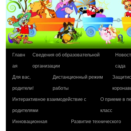
Перейти
Главн
Сведения об образовательной
Новост
к
ая
организации
сада
содержимому
Для вас,
Дистанционный режим
Защитис
родители!
работы
коронав
Интерактивное взаимодействие с
О приеме в п
родителями
класс
Инновационная
Развитие технического