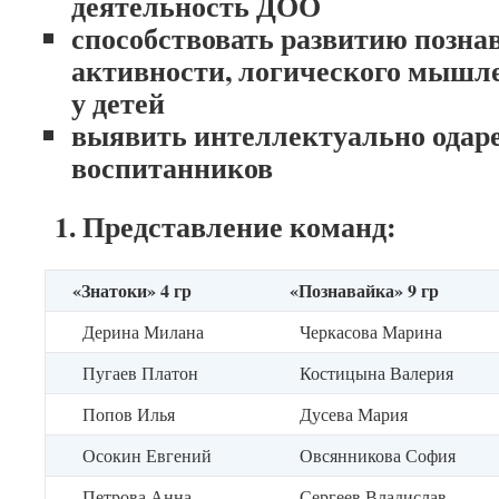
деятельность ДОО
способствовать развитию позна
активности, логического мышл
у детей
выявить интеллектуально одар
воспитанников
1. Представление команд:
«Знатоки»
4 гр
«Познавайка»
9 гр
Дерина Милана
Черкасова Марина
Пугаев Платон
Костицына Валерия
Попов Илья
Дусева Мария
Осокин Евгений
Овсянникова София
Петрова Анна
Сергеев Владислав