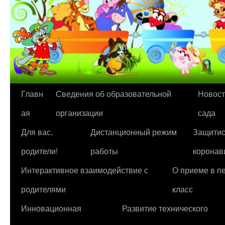
Перейти
Главн
Сведения об образовательной
Новост
к
ая
организации
сада
содержимому
Для вас,
Дистанционный режим
Защитис
родители!
работы
коронав
Интерактивное взаимодействие с
О приеме в п
родителями
класс
Инновационная
Развитие технического