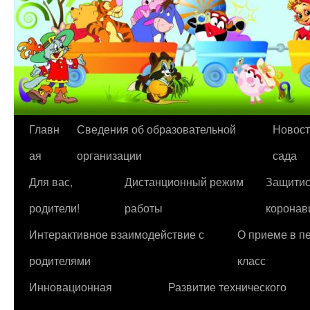
Перейти
Главн
Сведения об образовательной
Новост
к
ая
организации
сада
содержимому
Для вас,
Дистанционный режим
Защитис
родители!
работы
коронав
Интерактивное взаимодействие с
О приеме в п
родителями
класс
Инновационная
Развитие технического