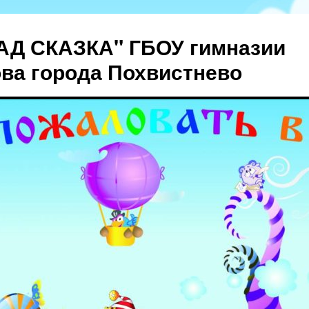
АД СКАЗКА" ГБОУ гимназии
ова города Похвистнево