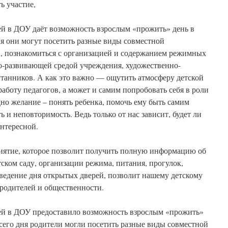
ь участие,
й в ДОУ даёт возможность взрослым «прожить» день в
дня они могут посетить разные виды совместной
и, познакомиться с организацией и содержанием режимных
но-развивающей средой учреждения, художественно-
итанников. А как это важно — ощутить атмосферу детской
работу педагогов, а может и самим попробовать себя в роли
дно желание – понять ребенка, помочь ему быть самим
ь и неповторимость. Ведь только от нас зависит, будет ли
нтересной.
иятие, которое позволит получить полную информацию об
тском саду, организации режима, питания, прогулок,
ведение дня открытых дверей, позволит нашему детскому
 родителей и общественности.
ей в ДОУ предоставило возможность взрослым «прожить»
 всего дня родители могли посетить разные виды совместной