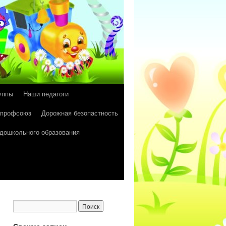
уппы
Наши педагоги
 профсоюз
Дорожная безопастность
 дошкольного образования