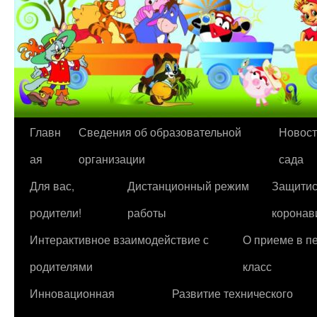
Перейти
Главн
Сведения об образовательной
Новост
к
ая
организации
сада
содержимому
Для вас,
Дистанционный режим
Защитис
родители!
работы
коронав
Интерактивное взаимодействие с
О приеме в п
родителями
класс
Инновационная
Развитие технического