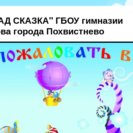
АД СКАЗКА" ГБОУ гимназии
ова города Похвистнево