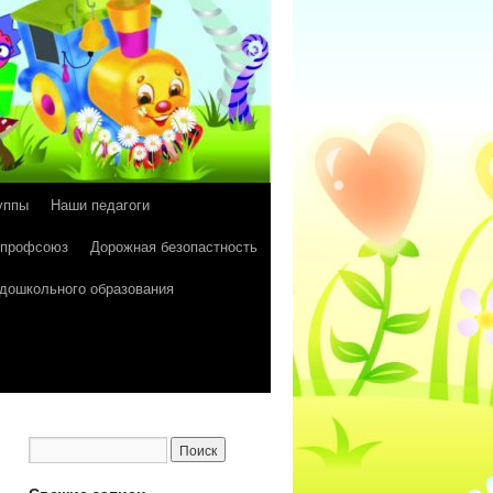
уппы
Наши педагоги
 профсоюз
Дорожная безопастность
 дошкольного образования