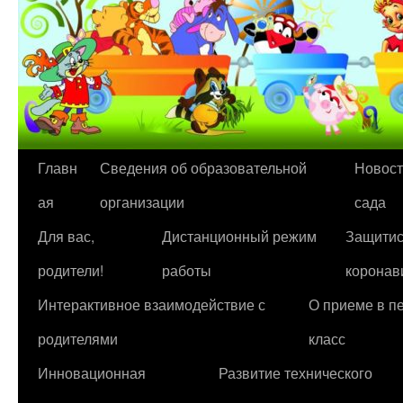
Перейти
Главн
Сведения об образовательной
Новост
к
ая
организации
сада
содержимому
Для вас,
Дистанционный режим
Защитис
родители!
работы
коронав
Интерактивное взаимодействие с
О приеме в п
родителями
класс
Инновационная
Развитие технического