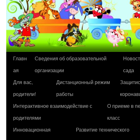
Перейти
Главн
Сведения об образовательной
Новост
к
ая
организации
сада
содержимому
Для вас,
Дистанционный режим
Защитис
родители!
работы
коронав
Интерактивное взаимодействие с
О приеме в п
родителями
класс
Инновационная
Развитие технического