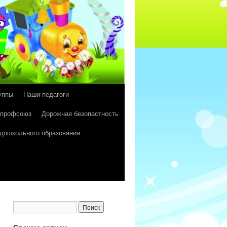
уппы
Наши педагоги
 профсоюз
Дорожная безопастность
 дошкольного образования