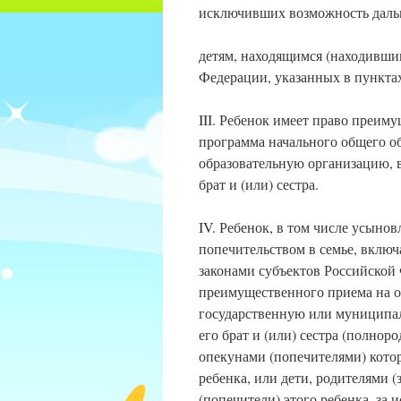
исключивших возможность даль
детям, находящимся (находивши
Федерации, указанных в пунктах
III. Ребенок имеет право преим
программа начального общего о
образовательную организацию, 
брат и (или) сестра.
IV. Ребенок, в том числе усыно
попечительством в семье, вклю
законами субъектов Российской
преимущественного приема на 
государственную или муниципал
его брат и (или) сестра (полно
опекунами (попечителями) котор
ребенка, или дети, родителями 
(попечители) этого ребенка, за