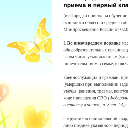
приема в первый кл
(из Порядка приема на обучение
основного общего и среднего о
Минпросвещения России от 02.0
Во внеочередном порядке
I.
мес
общеобразовательных организаци
в том числе усыновленным (удо
попечительством в семье, вклю
военнослужащих и граждан, пр
(умерших) при выполнении задач
увечья (ранения, травмы, конту
ходе проведения СВО
(Федераль
военнослужащих» , п. 8 ст. 24);
сотрудников национальной гвар
либо позднее указанного периода