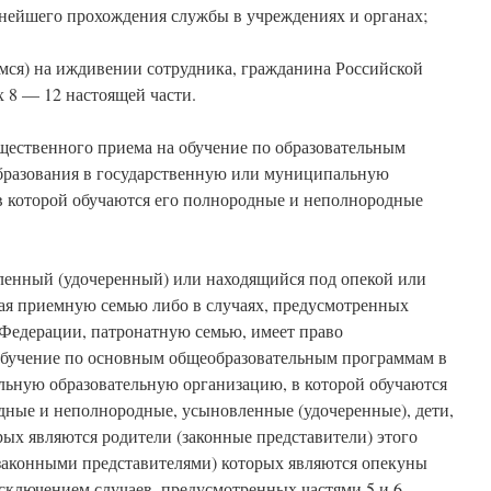
нейшего прохождения службы в учреждениях и органах;
мся) на иждивении сотрудника, гражданина Российской
 8 — 12 настоящей части.
ущественного приема на обучение по образовательным
бразования в государственную или муниципальную
в которой обучаются его полнородные и неполнородные
вленный (удочеренный) или находящийся под опекой или
чая приемную семью либо в случаях, предусмотренных
 Федерации, патронатную семью, имеет право
обучение по основным общеобразовательным программам в
ьную образовательную организацию, в которой обучаются
родные и неполнородные, усыновленные (удочеренные), дети,
ых являются родители (законные представители) этого
(законными представителями) которых являются опекуны
 исключением случаев, предусмотренных частями 5 и 6