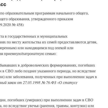
асс
 по образовательным программам начального общего,
бщего образования, утвержденного приказом
9.2020 № 458)
та в государственных и муниципальных
ях по месту жительства их семей предоставляются детям,
черенным) или находящимся под опекой или
чая приемную/патронатную семью:
ебывавших в добровольческих формированиях, погибших
 в СВО либо позднее указанного периода, но вследствие
зии) или заболевания, полученных при выполнении задач в
ный закон от 27.05.1998 № 76-ФЗ «О статусе
дии, погибших (умерших) при выполнении задач в СВО
, но вследствие увечья (ранения, травмы, контузии) или