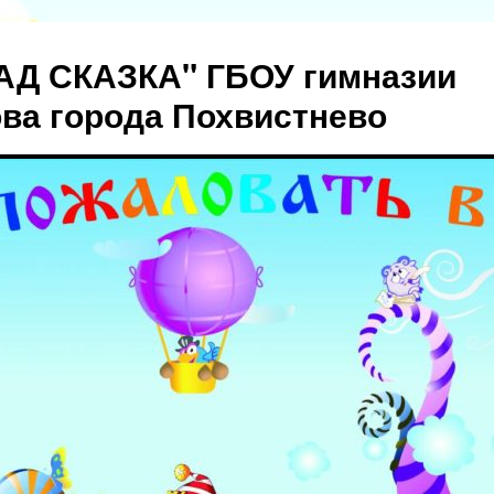
АД СКАЗКА" ГБОУ гимназии
ова города Похвистнево