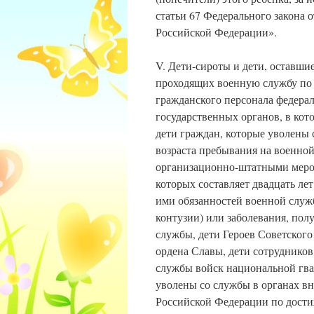
статьи 67 Федерального закона 
Российской Федерации».
V. Дети-сироты и дети, оставши
проходящих военную службу по 
гражданского персонала федера
государственных органов, в кот
дети граждан, которые уволены
возраста пребывания на военной
организационно-штатными меро
которых составляет двадцать ле
ими обязанностей военной служ
контузии) или заболевания, по
службы, дети Героев Советског
ордена Славы, дети сотрудников
службы войск национальной гва
уволены со службы в органах в
Российской Федерации по дости