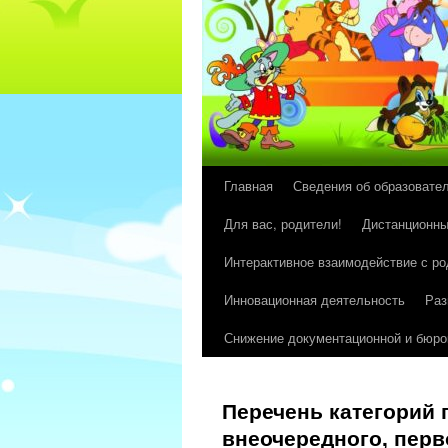
Главная
Сведения об образовате
Перейти
Для вас, родители!
Дистанционны
к
Интерактивное взаимодействие с р
содержимому
Инновационная деятельность
Раз
Снижение документационной и бюрок
Перечень категорий
внеочередного, пер