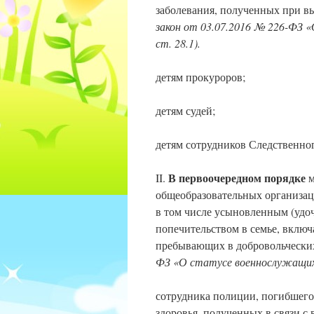
заболевания, полученных при в
закон от 03.07.2016 № 226-ФЗ «
ст. 28.1).
детям прокуроров;
детям судей;
детям сотрудников Следственног
В первоочередном порядке
II.
м
общеобразовательных организаци
в том числе усыновленным (удо
попечительством в семье, вклю
пребывающих в добровольческ
ФЗ «О статусе военнослужащих» ,
сотрудника полиции, погибшего
здоровья, полученных в связи с