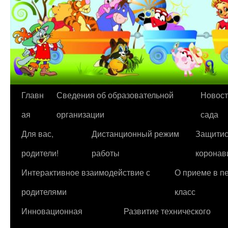
Перейти
Главн
Сведения об образовательной
Новост
к
ая
организации
сада
содержимому
Для вас,
Дистанционный режим
Защитис
родители!
работы
коронав
Интерактивное взаимодействие с
О приеме в п
родителями
класс
Инновационная
Развитие технического