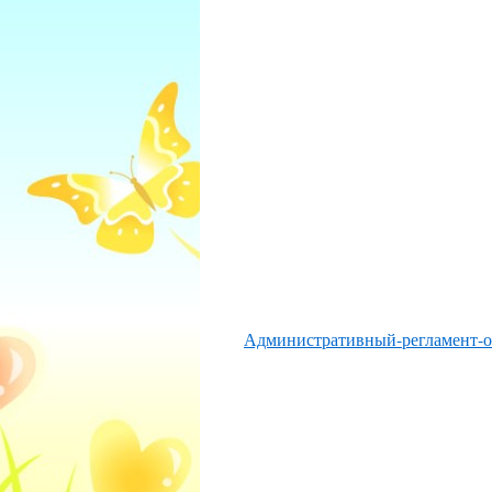
Административный-регламент-от