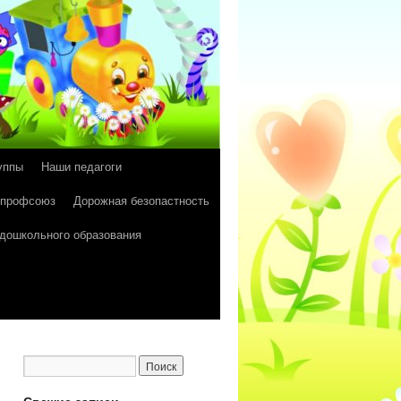
уппы
Наши педагоги
 профсоюз
Дорожная безопастность
 дошкольного образования