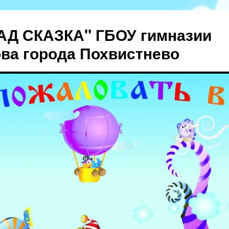
АД СКАЗКА" ГБОУ гимназии
ова города Похвистнево