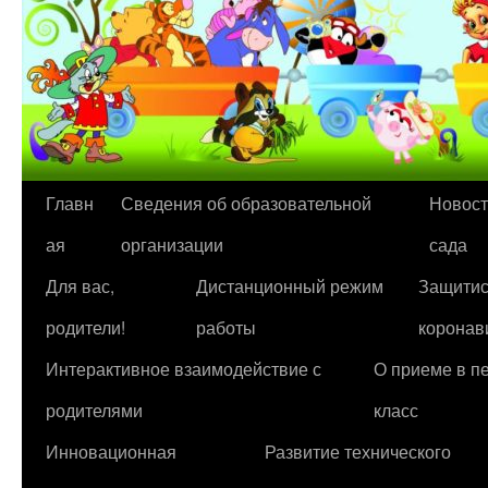
Перейти
Главн
Сведения об образовательной
Новост
к
ая
организации
сада
содержимому
Для вас,
Дистанционный режим
Защитис
родители!
работы
коронав
Интерактивное взаимодействие с
О приеме в п
родителями
класс
Инновационная
Развитие технического