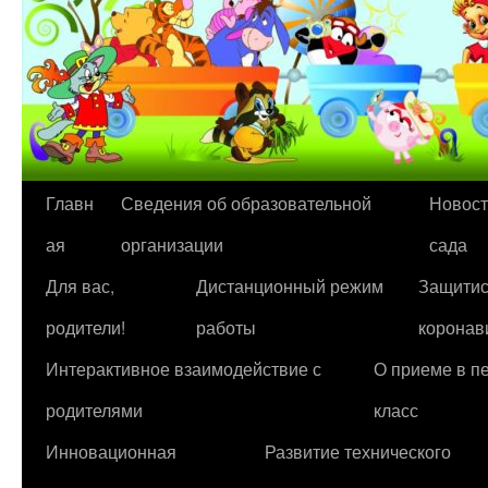
Перейти
Главн
Сведения об образовательной
Новост
к
ая
организации
сада
содержимому
Для вас,
Дистанционный режим
Защитис
родители!
работы
коронав
Интерактивное взаимодействие с
О приеме в п
родителями
класс
Инновационная
Развитие технического