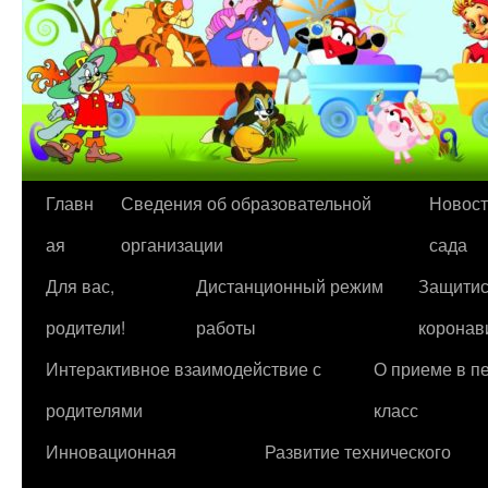
Перейти
Главн
Сведения об образовательной
Новост
к
ая
организации
сада
содержимому
Для вас,
Дистанционный режим
Защитис
родители!
работы
коронав
Интерактивное взаимодействие с
О приеме в п
родителями
класс
Инновационная
Развитие технического