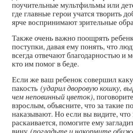
поучительные мультфильмы или детс
где главные герои учатся творить до
ярче воспринимают зрительные обра
Также очень важно поощрять ребенк
поступки, давая ему понять, что лю
всегда отвечают благодарностью и м
кто им помог в беде.
Если же ваш ребенок совершил как
пакость
(ударил дворовую кошку, выр
чем неповинный цветок)
, поговорите
взрослым, объясните, что за такие п
наказывают. Но если вы видите, чт
раскаивается, помогите ему заглади
вину
(погладьте и накормите обиж