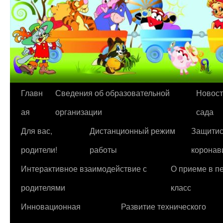
Перейти
Главн
Сведения об образовательной
Новост
к
ая
организации
сада
содержимому
Для вас,
Дистанционный режим
Защитис
родители!
работы
коронав
Интерактивное взаимодействие с
О приеме в п
родителями
класс
Инновационная
Развитие технического