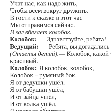
Учат нас, как надо жить,
Чтобы всем вокруг дружить.
В гости к сказке в этот час
Мы отправимся сейчас.
В зал вбегает колобок.
Колобок:
— Здравствуйте, ребята!
Ведущий:
— Ребята, вы догадались 
(Ответы детей).
— Колобок, какой 
красивый.
Колобок:
Я колобок, колобок,
Колобок – румяный бок.
Я от дедушки ушёл,
Я от бабушки ушёл,
И от зайца ушёл,
И от волка ушёл,
Я медведя обхитрил