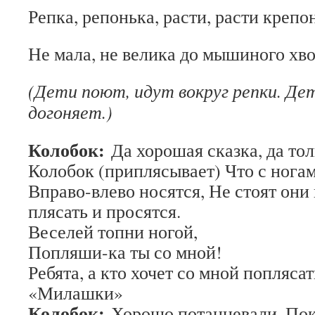
Репка, репонька, расти, расти крепо
Не мала, не велика до мышиного хво
(Дети поют, идут вокруг репки. Де
догоняет.)
Колобок:
Да хорошая сказка, да тол
Колобок (приплясывает) Что с ногам
Вправо-влево носятся, Не стоят они 
плясать и просятся.
Веселей топни ногой,
Попляши-ка ты со мной!
Ребята, а кто хочет со мной поплясат
«Милашки»
Колобок:
Хорошо потанцевали. Пока