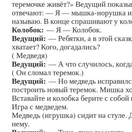
теремочке живёт?» Ведущий показыв
отвечают: — Я — мышка-норушка и т
называю. В конце спрашивают у кол
Колобок:
— Я — Колобок.
Ведущий:
— Ребятки, а в этой сказк
хватает? Кого, догадались?
( Медведя)
Ведущий:
— А что случилось, когд
( Он сломал теремок.)
Ведущий:
— Но медведь исправился
построить новый теремок. Мишка хоч
Вставайте и колобка берите с собой 
Игра с медведем.
Медведь (игрушка) сидит на стуле. 
нему.