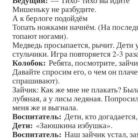
Ведущий:
— Тихо- тихо вы идите
Мишеньку не разбудите.
А к берлоге подойдём
Топать ножками начнём. (На послед
топают ногами).
Медведь просыпается, рычит. Дети 
стульчики. Игра повторяется 2-3 раза
Колобок:
Ребята, посмотрите, зайчи
Давайте спросим его, о чем он плаче
спрашивают).
Зайчик: Как же мне не плакать? Был
лубяная, а у лисы ледяная. Попросил
меня же и выгнала.
Воспитатель:
Дети, кто догадается,
Дети:
«Заюшкина избушка».
Воспитатель:
Наш зайчик устал, за