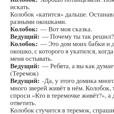
искать.
Колобок «катится» дальше. Останавл
разными окошками.
Колобок:
— Вот моя сказка.
Ведущий:
— Почему ты так решил?
Колобок:
— Это дом моих бабки и д
окошко, с которого я укатился, когд
меня остывать.
Ведущий:
— Ребята, а вы как думает
(Теремок)
Ведущий:
-Да, у этого домика много
много зверей живёт в нём. Колобок, 
спроси «Кто в теремочке живёт?», а
ответить.
Колобок стучится в теремок, спраши