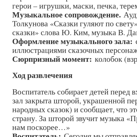
герои – игрушки, маски, печка, тере
Музыкальное сопровождение.
Ауди
Толкунова «Сказки гуляют по свету»
сказки» слова Ю. Ким, музыка В. Д
Оформление музыкального зала:
иллюстрациями сказочных персонаж
Сюрпризный момент:
колобок (взр
Ход развлечения
Воспитатель собирает детей перед вх
зал закрыта шторой, украшенной п
народных сказок) и сообщает, что эт
страну. За шторой звучит музыка «П
нам поскорее…»
Воспитатель:
Сегодня мы отправля