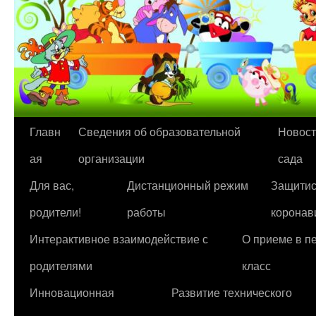
Перейти
Главн
Сведения об образовательной
Новост
к
ая
организации
сада
содержимому
Для вас,
Дистанционный режим
Защитис
родители!
работы
коронав
Интерактивное взаимодействие с
О приеме в п
родителями
класс
Инновационная
Развитие технического